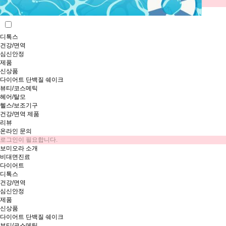
로그인이 필요합니다.
보미오라 소개
비대면진료
하루동안 이 창을 열지 않음
창닫기
회원가입
다이어트
디톡스
건강/면역
심신안정
제품
신상품
다이어트 단백질 쉐이크
뷰티/코스메틱
헤어/탈모
헬스/보조기구
건강/면역 제품
리뷰
온라인 문의
로그인이 필요합니다.
보미오라 소개
비대면진료
다이어트
디톡스
건강/면역
심신안정
제품
신상품
다이어트 단백질 쉐이크
뷰티/코스메틱