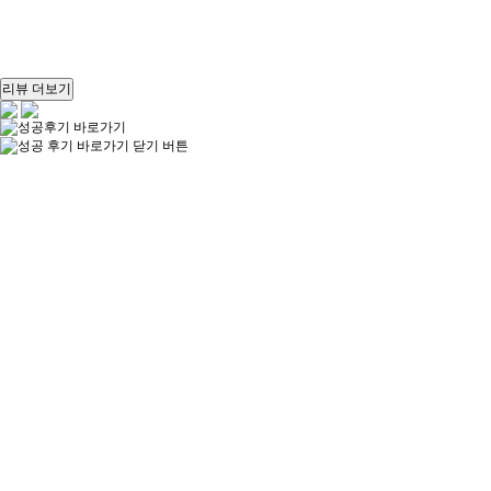
리뷰 더보기
상호명
주식회사 보미오라
대표이사
정대진
고객센터
02-546-1031
팩스
02-547-1031
이메일
official@bomiora.kr
사업자번호
356-87-02862
통신판매업신고
제2023-서울강남-02582호
건강기능식품판매업신고
제2023-0138695호
주소
서울 강남구 봉은사로 109, 6층(논현동)