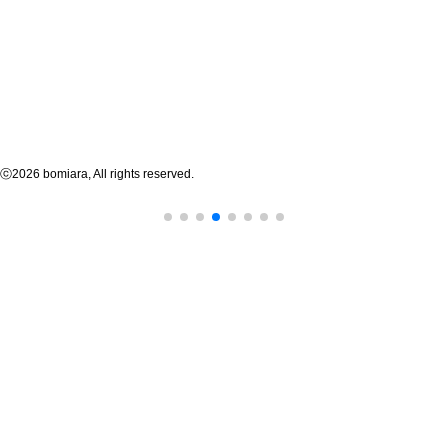
Bomiora Corp.
CEO
Dae Jin Jeong
Add.
6th Fl., 109 Bongeunsa-ro, Gangnam-gu, Seoul, Korea
Biz No.
356-87-02862
Contact
+82-2-546-1031
Email
official@bomiora.kr
ⓒ2026 bomiara, All rights reserved.
이용약관
개인정보처리방침
제휴/입점문의